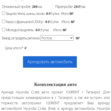
Оплаченный пробег:
200
км
Перепробег:
20
₽/км
Защита стекла, шины, сколы-
0
₽/сутки. Итого:
0
₽
Каско с франшизой 200т.р -
0
₽/сутки. Итого:
0
₽
Молодой водитель -
0
₽/сутки Итого:
0
₽
Выезд за пределы региона:
0
₽
Цена итого*:
₽
Арендовать автомобиль
Комплектация авто
Аренда Hyundai Creta авто прокат 100RENT г. Таганрог. Для
предстоящих командировок в г. Таганрог, а так же встреч или
торжеств автопрокат 100RENT предлагает Вам аренду
автомобиля Hyundai Creta. Взяв в аренду автомобиль Hyundai