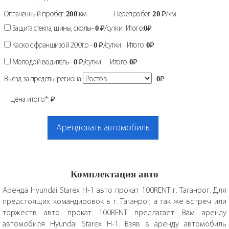
Оплаченный пробег:
200
км
Перепробег:
20
₽/км
Защита стекла, шины, сколы-
0
₽/сутки. Итого:
0
₽
Каско с франшизой 200т.р -
0
₽/сутки. Итого:
0
₽
Молодой водитель -
0
₽/сутки Итого:
0
₽
Выезд за пределы региона:
0
₽
Цена итого*:
₽
Арендовать автомобиль
Комплектация авто
Аренда Hyundai Starex H-1 авто прокат 100RENT г. Таганрог. Для
предстоящих командировок в г. Таганрог, а так же встреч или
торжеств авто прокат 100RENT предлагает Вам аренду
автомобиля Hyundai Starex H-1. Взяв в аренду автомобиль