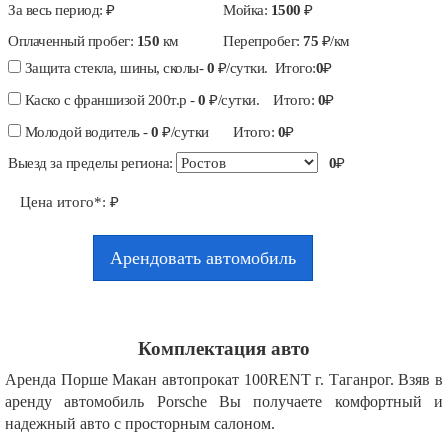
За весь период:
₽
Мойка:
1500
₽
Оплаченный пробег:
150
км
Перепробег:
75
₽/км
Защита стекла, шины, сколы-
0
₽/сутки. Итого:
0
₽
Каско с франшизой 200т.р -
0
₽/сутки. Итого:
0
₽
Молодой водитель -
0
₽/сутки Итого:
0
₽
Выезд за пределы региона:
0
₽
Цена итого*:
₽
Арендовать автомобиль
Комплектация авто
Аренда Порше Макан автопрокат 100RENT г. Таганрог. Взяв в
аренду автомобиль Porsche Вы получаете комфортный и
надежный авто с просторным салоном.