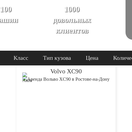
100
1000
ашин
довольных
клиентов
Класс
Тип кузова
Цена
Количе
Volvo XC90